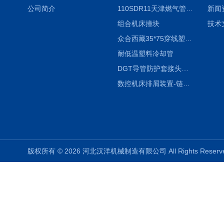
公司简介
110SDR11天津燃气管外径壁与壁厚对照表
新闻
组合机床撞块
技术
众合西藏35*75穿线塑料拖链
耐低温塑料冷却管
DGT导管防护套接头形式与参数
数控机床排屑装置-链板式排屑机
版权所有 © 2026 河北汉洋机械制造有限公司 All Rights Rese