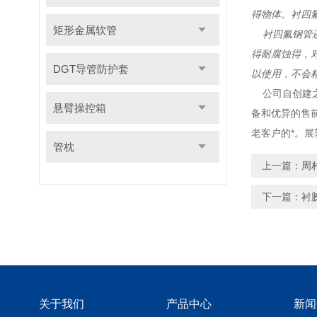
得物体。衬
四
矩形金属软管
衬
四氟
钢管
得耐腐蚀得，
DGT导管防护套
以使用，不会
公司自创建之
悬臂操控箱
备和优异的售
老客户的*。
管枕
上一篇：
周
下一篇：
衬
关于我们
产品中心
新闻