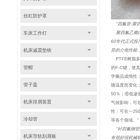
丝杠防护罩
"
四氟
管-聚
聚
四氟
乙烯
车床工作灯
60年代正式投产
机床减震垫铁
异的介电性能
PTFE树脂多为
管帽
的F-C键，
学藥品成惰性；
管子盖
随温度而变化
50％；⑥低
机床排屑装置
气候影响，可
性：可在一25
冷却管
等各个领域。"
"衬
四氟
钢管
机床导轨刮屑板
有很好得机械