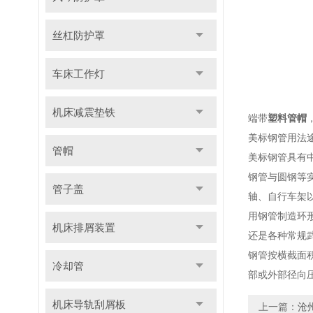
丝杠防护罩
车床工作灯
机床减震垫铁
端带
塑料管帽
美标钢管用法
管帽
美标钢管具有
钢管与圆钢等
管子盖
轴、自行车架
用钢管制造环
机床排屑装置
还是各种常规
钢管按横截面
冷却管
部或外部径向
机床导轨刮屑板
上一篇：
沧