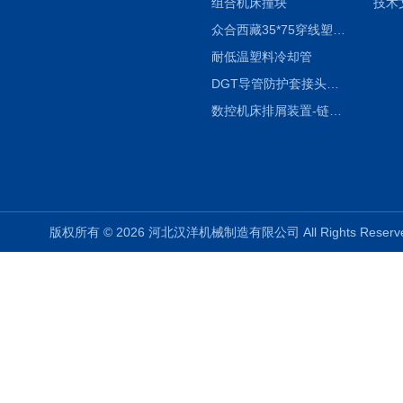
组合机床撞块
技术
众合西藏35*75穿线塑料拖链
耐低温塑料冷却管
DGT导管防护套接头形式与参数
数控机床排屑装置-链板式排屑机
版权所有 © 2026 河北汉洋机械制造有限公司 All Rights Rese