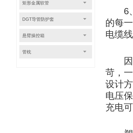
矩形金属软管
6、
DGT导管防护套
的每一
电缆线
悬臂操控箱
管枕
因为
苛，一
设计方
电压保
充电可