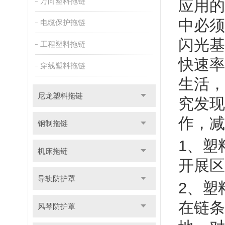
万向塑料拖链
应用的
中必须
电缆保护拖链
闪光基
工程塑料拖链
快速率
穿线塑料拖链
生活，
尼龙塑料拖链
究发现
作，减
钢制拖链
1、塑
机床拖链
开展区
导轨防护罩
2、塑
在链条
风琴防护罩