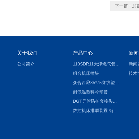
下一篇：
加
关于我们
产品中心
新闻
公司简介
110SDR11天津燃气管外径壁与壁厚对照表
新闻
组合机床撞块
技术
众合西藏35*75穿线塑料拖链
耐低温塑料冷却管
DGT导管防护套接头形式与参数
数控机床排屑装置-链板式排屑机