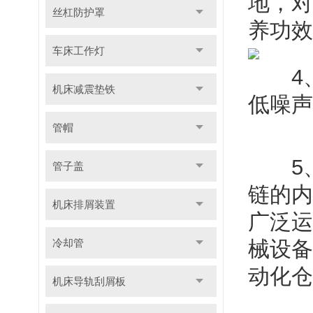
地，对
丝杠防护罩
养功效
车床工作灯
4、
机床减震垫铁
低噪声
管帽
5、
管子盖
链的内
机床排屑装置
广泛运
冷却管
械设备
动化仓
机床导轨刮屑板