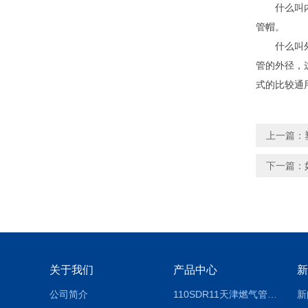
什么叫内塞
管帽。
什么叫外扣
管的外径，
式的比较通
上一篇：
下一篇：
关于我们
产品中心
新
公司简介
110SDR11天津燃气管外径壁与壁厚对照表
新