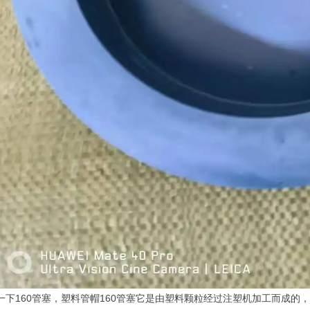
一下160管塞，塑料管帽160管塞它是由塑料颗粒经过注塑机加工而成