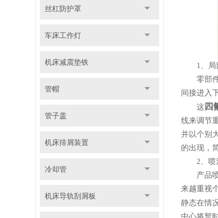
丝杠防护罩
车床工作灯
机床减震垫铁
1、局部
零部件面
管帽
间接进入
四
这
管子盖
线来调节
并以个别
机床排屑装置
的出现，
2、喷涂
冷却管
产品喷涂
来越重视
机床导轨刮屑板
静态在情
中心将暂