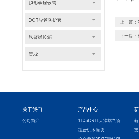
矩形金属软管
DGT导管防护套
上一篇：
下一篇：
悬臂操控箱
管枕
关于我们
产品中心
新
公司简介
110SDR11天津燃气管外径壁与壁厚对照表
新
组合机床撞块
技