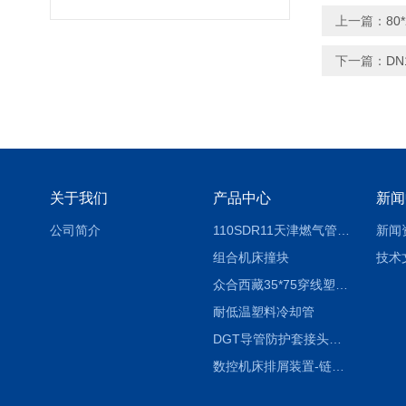
上一篇：
80
下一篇：
D
关于我们
产品中心
新闻
公司简介
110SDR11天津燃气管外径壁与壁厚对照表
新闻
组合机床撞块
技术
众合西藏35*75穿线塑料拖链
耐低温塑料冷却管
DGT导管防护套接头形式与参数
数控机床排屑装置-链板式排屑机