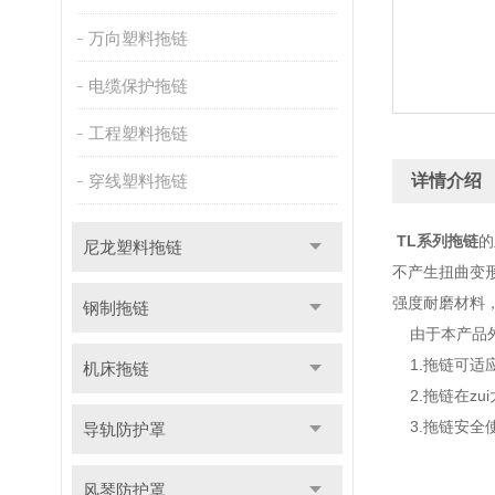
万向塑料拖链
电缆保护拖链
工程塑料拖链
穿线塑料拖链
详情介绍
TL系列拖链
的
尼龙塑料拖链
不产生扭曲变
强度耐磨材料
钢制拖链
由于本产品外
1.拖链可适应
机床拖链
2.拖链在zu
3.拖链安全使
导轨防护罩
风琴防护罩