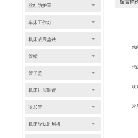
留言询
丝杠防护罩
车床工作灯
机床减震垫铁
您
管帽
您
管子盖
联
机床排屑装置
常
冷却管
机床导轨刮屑板