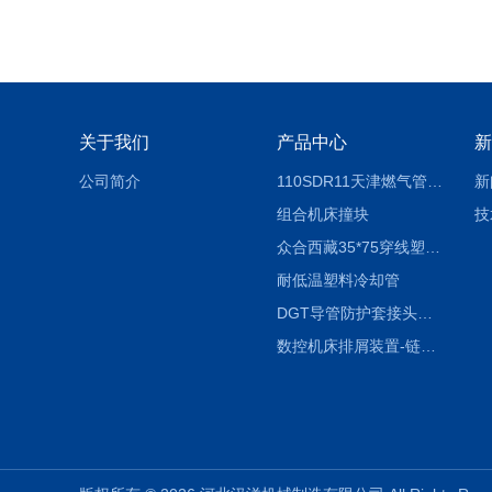
关于我们
产品中心
新
公司简介
110SDR11天津燃气管外径壁与壁厚对照表
新
组合机床撞块
技
众合西藏35*75穿线塑料拖链
耐低温塑料冷却管
DGT导管防护套接头形式与参数
数控机床排屑装置-链板式排屑机