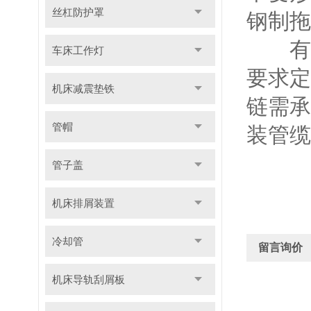
丝杠防护罩
钢制拖
有45
车床工作灯
要求定
机床减震垫铁
链需承
管帽
装管缆
管子盖
机床排屑装置
冷却管
留言询价
机床导轨刮屑板