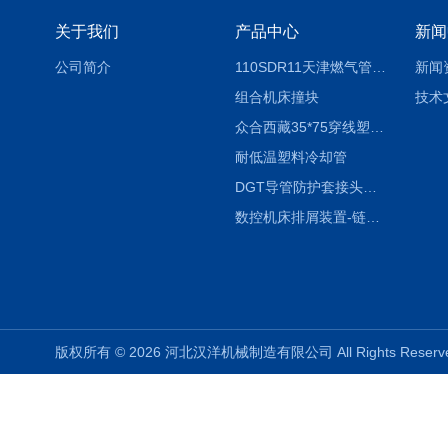
关于我们
产品中心
新闻
公司简介
110SDR11天津燃气管外径壁与壁厚对照表
新闻
组合机床撞块
技术
众合西藏35*75穿线塑料拖链
耐低温塑料冷却管
DGT导管防护套接头形式与参数
数控机床排屑装置-链板式排屑机
版权所有 © 2026 河北汉洋机械制造有限公司 All Rights Rese