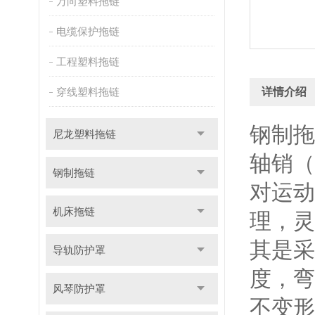
万向塑料拖链
电缆保护拖链
工程塑料拖链
穿线塑料拖链
详情介绍
钢制拖
尼龙塑料拖链
轴销（
钢制拖链
对运动
机床拖链
理，灵
其是采
导轨防护罩
度，弯
风琴防护罩
不变形