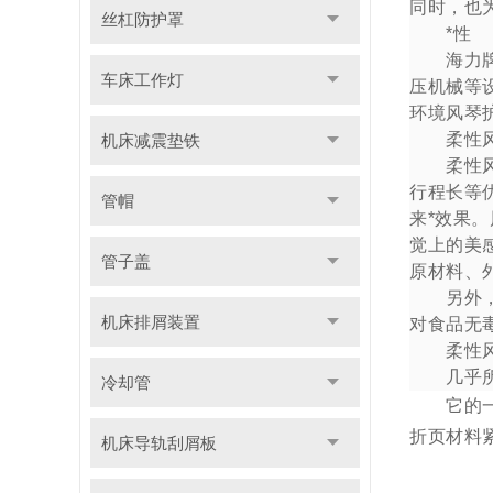
同时，也
丝杠防护罩
*性
海力牌产
车床工作灯
压机械等
环境风琴
柔性风
机床减震垫铁
柔性风琴
行程长等
管帽
来*效果
觉上的美
管子盖
原材料、
另外，柔
机床排屑装置
对食品无
柔性风琴
几乎所有
冷却管
它的一个
折页材料
机床导轨刮屑板