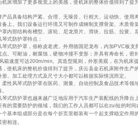
为机床增加了更多视觉上的美感，使机床的整体价值得到了提
品具备结构严紧、合理、无噪音、行程大、运动快、使用寿
设备上。我们设备运行环境又可制作成钢制支撑骨架、木质骨架
护罩内部结构有槽型、滚轮、尼龙滑片、滑块、拉筋、拉簧、
琴式防护罩特点：
式防护罩，俗称皮老虎。外用德国尼龙布，内加PVC板支撑
优点。可耐油，耐腐蚀，硬物冲撞不变形；并具有寿命长，密
。风箱速度可达200m/min。其造型规则，外形美观，在为机
感，使机床的整机价值得到了提升，庆云县金石机床附件生产
外形、加工处理方式及尺寸大小都可以根据实际情况而定。
性风琴式防护罩在医药、测量、自动控制及食品技术等领域
毒。
式防护罩也越来越广泛地应用于汽车生产装配线的升降台上
的需要防护的领域，我们的工作人员都可以在zui短的时间
基本组成部分是在每个折页里都装有一个起支撑稳定作用的P
紧密相连。