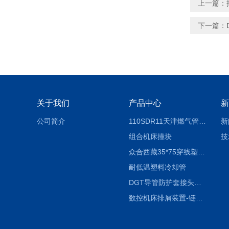
上一篇：
下一篇：
关于我们
产品中心
新
公司简介
110SDR11天津燃气管外径壁与壁厚对照表
新
组合机床撞块
技
众合西藏35*75穿线塑料拖链
耐低温塑料冷却管
DGT导管防护套接头形式与参数
数控机床排屑装置-链板式排屑机