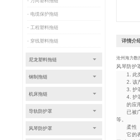
万向塑料拖链
电缆保护拖链
工程塑料拖链
穿线塑料拖链
详情介
沧州海力数
尼龙塑料拖链
风琴防护
1. 此
钢制拖链
2. 该
3. 护
机床拖链
4. 护
的应用
导轨防护罩
已被广泛
等。
柔性
风琴防护罩
它的表面