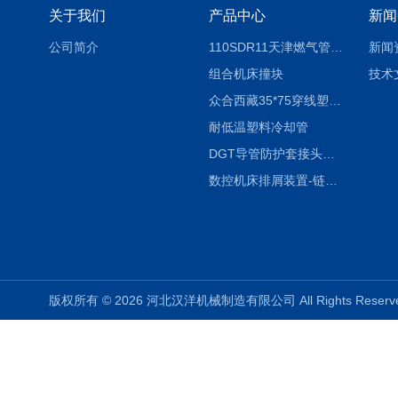
关于我们
产品中心
新闻
公司简介
110SDR11天津燃气管外径壁与壁厚对照表
新闻
组合机床撞块
技术
众合西藏35*75穿线塑料拖链
耐低温塑料冷却管
DGT导管防护套接头形式与参数
数控机床排屑装置-链板式排屑机
版权所有 © 2026 河北汉洋机械制造有限公司 All Rights Rese