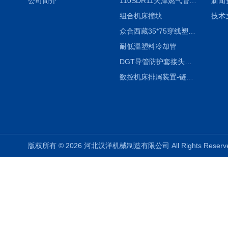
公司简介
110SDR11天津燃气管外径壁与壁厚对照表
新闻
组合机床撞块
技术
众合西藏35*75穿线塑料拖链
耐低温塑料冷却管
DGT导管防护套接头形式与参数
数控机床排屑装置-链板式排屑机
版权所有 © 2026 河北汉洋机械制造有限公司 All Rights Rese