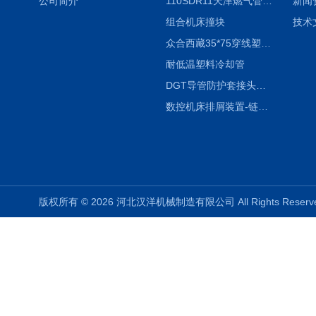
公司简介
110SDR11天津燃气管外径壁与壁厚对照表
新闻
组合机床撞块
技术
众合西藏35*75穿线塑料拖链
耐低温塑料冷却管
DGT导管防护套接头形式与参数
数控机床排屑装置-链板式排屑机
版权所有 © 2026 河北汉洋机械制造有限公司 All Rights Rese