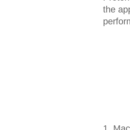
the ap
perfor
1. Mac