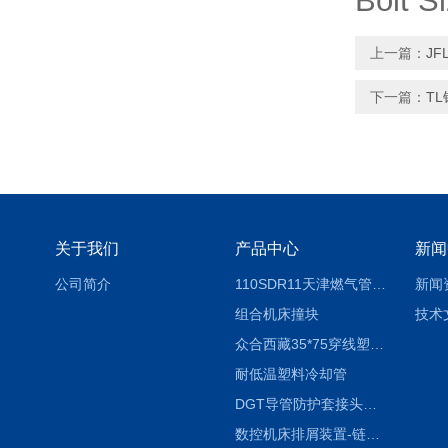
Bolt S
上一篇：
J
下一篇：
T
关于我们
产品中心
新闻
公司简介
110SDR11天津燃气管外径壁与壁厚对照表
新闻
组合机床撞块
技术
众合西藏35*75穿线塑料拖链
耐低温塑料冷却管
DGT导管防护套接头形式与参数
数控机床排屑装置-链板式排屑机