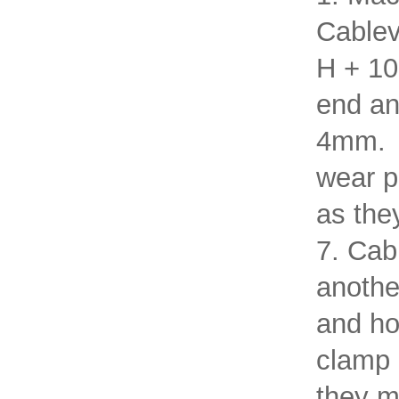
Cablev
H + 100
end an
4mm. 5
wear p
as the
7. Cab
another
and ho
clamp 
they m