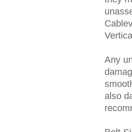
unasse
Cablev
Vertica
Any un
damage
smooth
also d
recomm