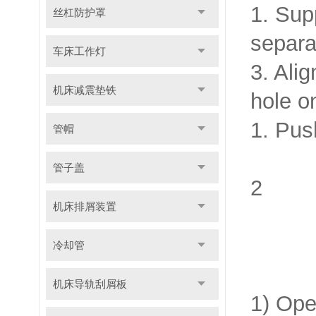
1. Sup
丝杠防护罩
separa
车床工作灯
3. Alig
机床减震垫铁
hole o
1. Push
管帽
管子盖
2
机床排屑装置
冷却管
机床导轨刮屑板
1) Op