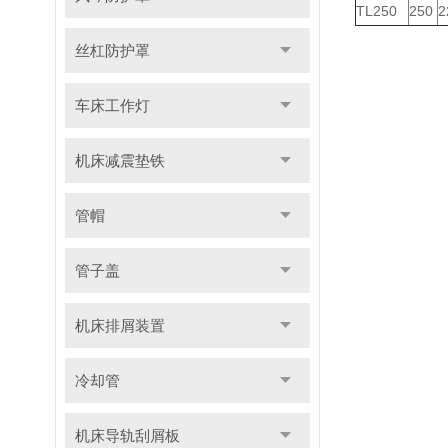
TL250
250
2
丝杠防护罩
车床工作灯
机床减震垫铁
管帽
管子盖
机床排屑装置
冷却管
机床导轨刮屑板