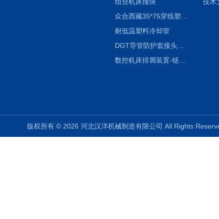
组合机床撞块
技术
众合西藏35*75穿线塑料拖链
耐低温塑料冷却管
DGT导管防护套接头形式与参数
数控机床排屑装置-链板式排屑机
版权所有 © 2026 河北汉洋机械制造有限公司 All Rights Rese