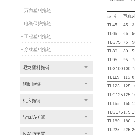
万向塑料拖链
型 号
节距
电缆保护拖链
TL45
45
3
TL65
65
5
工程塑料拖链
TLG75
75
5
穿线塑料拖链
TL80
80
5
TL95
95
7
尼龙塑料拖链
TLG100
100
7
TL115
115
8
钢制拖链
TL125
125
1
TLG125
125
1
机床拖链
TL155
155
1
TLG175
175
1
导轨防护罩
TL180
180
1
TL225
225
2
风琴防护罩