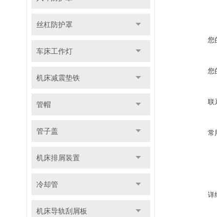
丝杠防护罩
您
车床工作灯
您
机床减震垫铁
联
管帽
管子盖
常
机床排屑装置
冷却管
详
机床导轨刮屑板