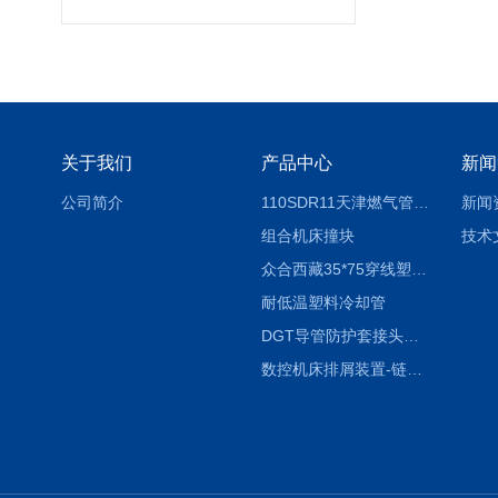
关于我们
产品中心
新闻
公司简介
110SDR11天津燃气管外径壁与壁厚对照表
新闻
组合机床撞块
技术
众合西藏35*75穿线塑料拖链
耐低温塑料冷却管
DGT导管防护套接头形式与参数
数控机床排屑装置-链板式排屑机